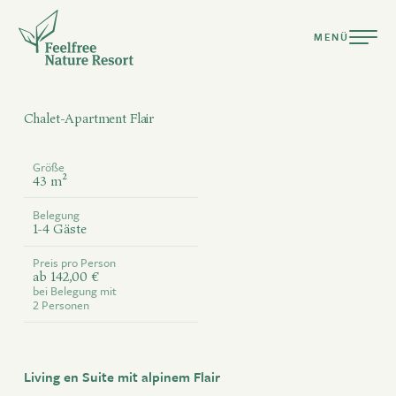
MENÜ
Chalet-Apartment Flair
Größe
43 m²
DEUTSCH
ENGLISH
Belegung
1-4 Gäste
Preis pro Person
Resort
ab 142,00 €
bei Belegung mit
Bereit für Urlaub ganz nach deiner Natur?
Suiten & Chalets
2 Personen
Kulinarik
nur Anreise
nur Abreise
verfügbar
Pools & Spa
keine An- & Abreise
nicht verfügbar
Auswahl
Living en Suite mit alpinem Flair
Aktiv Sommer