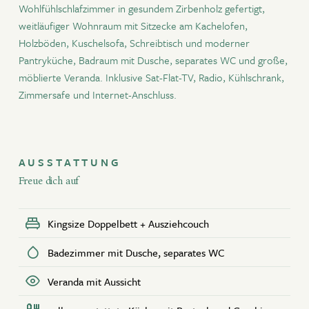
Wohlfühlschlafzimmer in gesundem Zirbenholz gefertigt,
Aktiv Winter
weitläufiger Wohnraum mit Sitzecke am Kachelofen,
JETZT BUCHEN
Holzböden, Kuschelsofa, Schreibtisch und moderner
Angebote
Pantryküche, Badraum mit Dusche, separates WC und große,
Kontakt
ANFRAGEN
möblierte Veranda. Inklusive Sat-Flat-TV, Radio, Kühlschrank,
Zimmersafe und Internet-Anschluss.
WOHNANGEBOTE
Newsletter
Gutscheine
ZEITRAUM ZURÜCKSETZEN
Partner
AUSSTATTUNG
Freue dich auf
Kingsize Doppelbett + Ausziehcouch
Badezimmer mit Dusche, separates WC
Veranda mit Aussicht