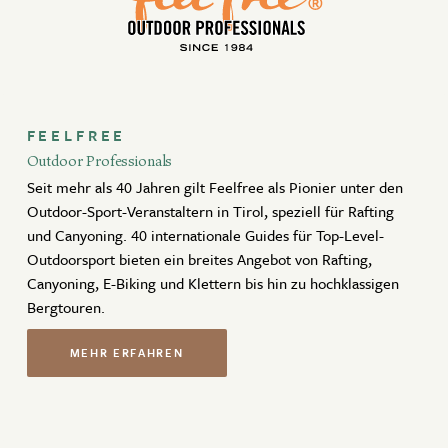
Aktiv Winter
JETZT BUCHEN
Angebote
Kontakt
ANFRAGEN
FEELFREE
WOHNANGEBOTE
Outdoor Professionals
Seit mehr als 40 Jahren gilt Feelfree als Pionier unter den
Newsletter
Gutscheine
ZEITRAUM ZURÜCKSETZEN
Outdoor-Sport-Veranstaltern in Tirol, speziell für Rafting
und Canyoning. 40 internationale Guides für Top-Level-
Partner
Outdoorsport bieten ein breites Angebot von Rafting,
Canyoning, E-Biking und Klettern bis hin zu hochklassigen
Bergtouren.
MEHR ERFAHREN