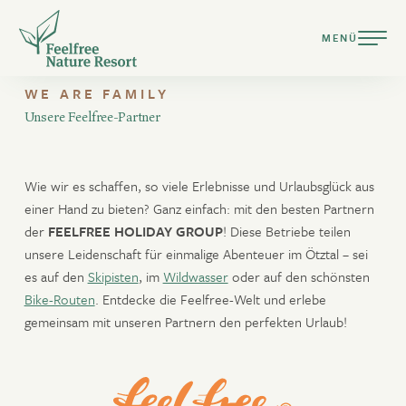
MENÜ
© Daniel Zangerl
WE ARE FAMILY
Unsere Feelfree-Partner
Wie wir es schaffen, so viele Erlebnisse und Urlaubsglück aus
DEUTSCH
einer Hand zu bieten? Ganz einfach: mit den besten Partnern
ENGLISH
der
FEELFREE HOLIDAY GROUP
! Diese Betriebe teilen
unsere Leidenschaft für einmalige Abenteuer im Ötztal – sei
es auf den
Skipisten
, im
Wildwasser
oder auf den schönsten
Resort
Bike-Routen
. Entdecke die Feelfree-Welt und erlebe
Bereit für Urlaub ganz nach deiner Natur?
Suiten & Chalets
gemeinsam mit unseren Partnern den perfekten Urlaub!
Kulinarik
nur Anreise
nur Abreise
verfügbar
Pools & Spa
keine An- & Abreise
nicht verfügbar
Auswahl
Aktiv Sommer