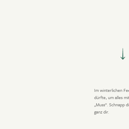
nur Anreise
Resort
Suiten & Chalets
JET
Kulinarik
Pools & Spa
Aktiv Sommer
Aktiv Winter
Angebote
Kontakt
Im winterlichen Fe
dürfte, um alles mi
„Muss“. Schnapp di
ganz dir.