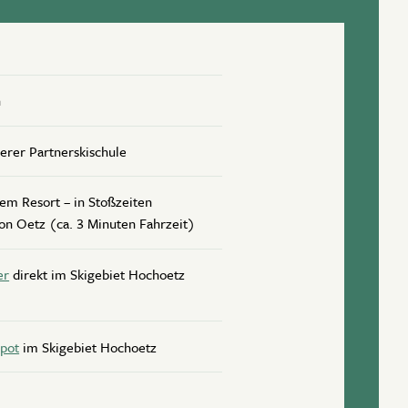
n
serer Partnerskischule
rem Resort – in Stoßzeiten
ion Oetz (ca. 3 Minuten Fahrzeit)
er
direkt im Skigebiet Hochoetz
epot
im Skigebiet Hochoetz