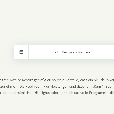
nur Abreise
verfügbar
keine An- & Abreise
nicht verfüg
ZT BUCHEN
ANFRAGEN
WOHNANGE
ZEITRAUM ZURÜCKSETZEN
© Daniel Zangerl
elfree Nature Resort genießt du so viele Vorteile, dass ein Skiurlaub 
tzunehmen. Die Feelfree Inklusivleistungen sind dabei ein „Kann“, aber
r deine persönlichen Highlights oder gönn dir das volle Programm – d