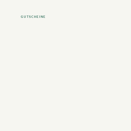
GUTSCHEINE
Bereit für Urlaub ganz nach deiner Natur?
Perfekt! Sag uns, wann du kommen willst und wir zeigen
dir die Möglichkeiten.