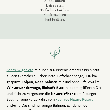
Sonnetanken.
Leisetreten.
Aktiv Winter
Tiefschneetauchen.
JETZT BUCHEN
Flockenzählen.
Angebote
Just Feelfree.
Kontakt
ANFRAGEN
WOHNANGEBOTE
Newsletter
Gutscheine
ZEITRAUM ZURÜCKSETZEN
Partner
Sechs Skigebiete
mit über 360 Pistenkilometern bis hinauf
zu den Gletschern, unberührte Tiefschneehänge, 140 km
gespurte
Loipen
,
Rodelbahnen
mit und ohne Lift, 250 km
Winterwanderwege
,
Eislaufplätze
in jedem größeren Ort
und nicht zu vergessen: die
Natureisfläche
am Piburger
See, nur eine kurze Fahrt vom
Feelfree Nature Resort
entfernt. Das sind nur einige Bühnen, auf denen dein