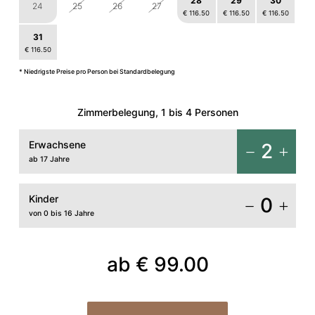
28
29
30
24
25
26
27
€ 116.50
€ 116.50
€ 116.50
31
1
2
3
4
5
6
€ 116.50
€ 116.50
€ 116.50
€ 116.50
€ 116.50
* Niedrigste Preise pro Person bei Standardbelegung
Zimmerbelegung, 1 bis 4 Personen
Erwachsene
2
ab 17 Jahre
Kinder
0
von 0 bis 16 Jahre
ab
€ 99.00