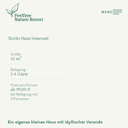
MENÜ
Tiroler Haus Seinerzeit
Größe
52 m²
DEUTSCH
ENGLISH
Belegung
1-4 Gäste
Preis pro Person
Resort
ab 99,00 €
bei Belegung mit
Bereit für Urlaub ganz nach deiner Natur?
Suiten & Chalets
4 Personen
Kulinarik
nur Anreise
nur Abreise
verfügbar
Pools & Spa
keine An- & Abreise
nicht verfügbar
Auswahl
Ein eigenes kleines Haus mit idyllischer Veranda
Aktiv Sommer