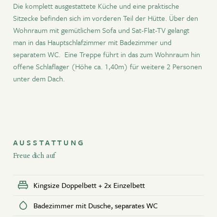
Die komplett ausgestattete Küche und eine praktische
Aktiv Winter
Sitzecke befinden sich im vorderen Teil der Hütte. Über den
JETZT BUCHEN
Wohnraum mit gemütlichem Sofa und Sat-Flat-TV gelangt
Angebote
man in das Hauptschlafzimmer mit Badezimmer und
Kontakt
ANFRAGEN
separatem WC. Eine Treppe führt in das zum Wohnraum hin
offene Schlaflager (Höhe ca. 1,40m) für weitere 2 Personen
WOHNANGEBOTE
unter dem Dach.
Newsletter
Gutscheine
ZEITRAUM ZURÜCKSETZEN
Partner
AUSSTATTUNG
Freue dich auf
Kingsize Doppelbett + 2x Einzelbett
Badezimmer mit Dusche, separates WC